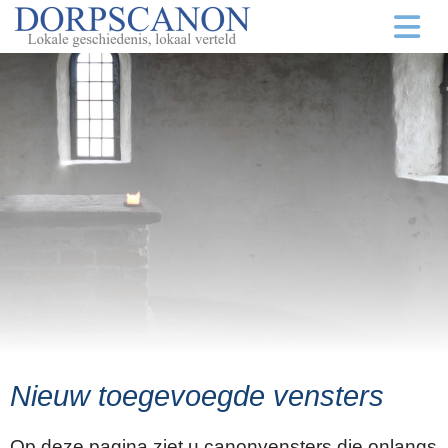
Nieuw toegevoegde vensters
Op deze pagina ziet u canonvensters die onlangs