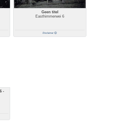
Geen titel
Easthimmerwei 6
Disclaimer
6 -