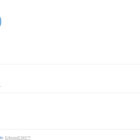
.
te:
ErfgoedCMS™