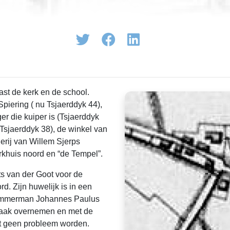
ast de kerk en de school.
iering ( nu Tsjaerddyk 44),
r die kuiper is (Tsjaerddyk
Tsjaerddyk 38), de winkel van
gerij van Willem Sjerps
rkhuis noord en “de Tempel”.
its van der Goot voor de
d. Zijn huwelijk is in een
, timmerman Johannes Paulus
rzaak overnemen en met de
at geen probleem worden.