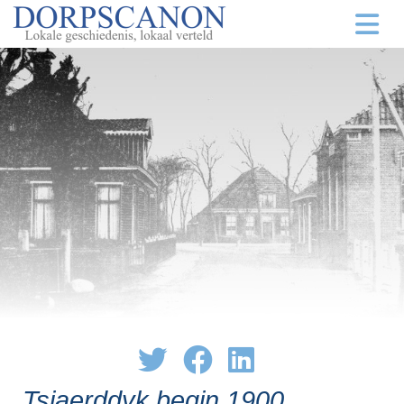
Tsjaerddyk begin 1900