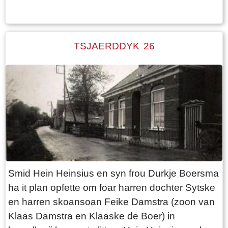
skuorre. De stâl is tsjin it wenhûs oan boud mei
de doar nei de kowestâl oan’e dykskant. De
ôffier fan’e stâl giet mei in buis ûnder de dyk
TSJAERDDYK 26
troch en komt út yn’e sleat oan’e oare kant fan’e
Tsjaerddyk. Dizze sleat kriget yn it doarp al gau
de bijnamme “Skytsleat”. Dizze is links op ‘e
haadfoto te sjen. De komelkerij stiet op dizze
foto efter de beam. De sleat rint lâns de dyk efter
it tsjerkhûs en de timpel troch yn’e rjochting fan’e
pastorij pleats.
Smid Hein Heinsius en syn frou Durkje Boersma
ha it plan opfette om foar harren dochter Sytske
en harren skoansoan Feike Damstra (zoon van
Klaas Damstra en Klaaske de Boer) in