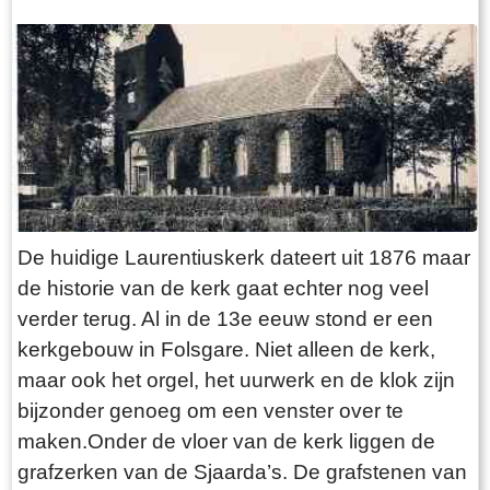
de plek van de Tempel maar dan een stuk naar
Friesland" ca. 1780 "De historie gaat door het
achteren waardoor de Tsjaerddyk een stuk
eigen dorp" van A. Algra (1955-1960) Website
breder is geworden.
van Tresoar "Menaldumadeel, 2000 jaar leven
in een Friese grietenij" door David Hartsema
(1981) “Kroniek van het hedendaagse
Friesland” van Dr. Wumkes “Skiednis fan
Menameradiel” red. O. Santema en dr. Y.N.
Ypma, 1972 Website van Menaldumdorp
De huidige Laurentiuskerk dateert uit 1876 maar
de historie van de kerk gaat echter nog veel
verder terug. Al in de 13e eeuw stond er een
kerkgebouw in Folsgare. Niet alleen de kerk,
maar ook het orgel, het uurwerk en de klok zijn
bijzonder genoeg om een venster over te
maken.Onder de vloer van de kerk liggen de
grafzerken van de Sjaarda’s. De grafstenen van