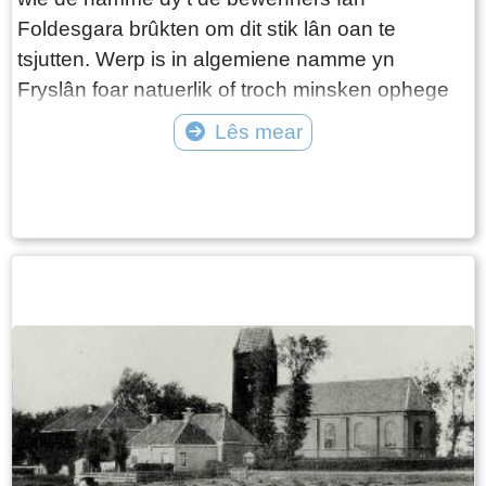
Foldesgara brûkten om dit stik lân oan te
tsjutten. Werp is in algemiene namme yn
Fryslân foar natuerlik of troch minsken ophege
lân. In tal iuwen letter, as de Middelsee der
Lês mear
allang net mear is, wurdt op 14 septimber 1852
Tekst: © Wytske Heida Foto: © Atse Bruin
nei melkerstiid op Scheender state de koets
ynspand foar Sipke Gabes Kooistra. Syn frou
Yke Ruurds Abma hat de foarrige jûn, om tsien
oere hinne, in soan krigen. Sipke Gabes giet, op
61 jierrige leeftyd, nei Snits om oanjefte te
dwaan fan de berte fan syn jongste soan Gabe
Sipkes. Mei de tsjûgen Jan Pieters Deinum,
eksekuteur út Ysbrechtum en klerk Feike
Boschma tekenet hy de akte. Hoewel’t Sipke
Gabes al op leeftyd is, is hy noch in krasse fint.
Hy sjocht dat de jonge Gabe Sipkes opgroeit ta