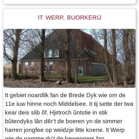
wol graach in bakkerij yn it doarp en wit dat Jan
Meyer út in bakkersfamylje komt. Hy sjocht yn
IT WERP, BUORKERIJ
him de ideale kandidaat om hjir in bakkerij te
begjinnen. “It giet oan” en op 12 maaie 1877
ferhúzjen Jan en Aafke nei Folsgeare. Jan
Meyer wurdt de earste bakker yn it doarp en se
sette goed útein.
It gebiet noardlik fan de Brede Dyk wie om de
11e iuw hinne noch Middelsee. It tij sette der twa
kear deis slib ôf. Hjirtroch ûntstie in stik
bûtendyks lân dêr’t de boeren yn de simmer
harren jongfee op weidzje litte koene. It Werp
wie de namme dy’t de bewenners fan