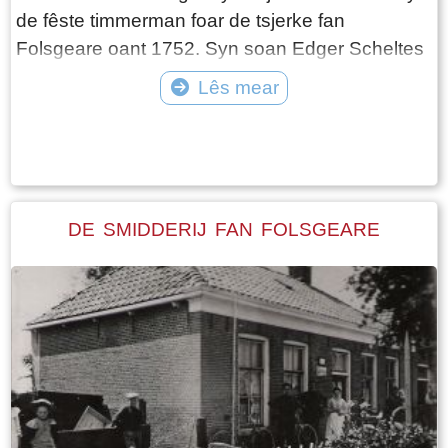
nije hûs.
de fêste timmerman foar de tsjerke fan
Folsgeare oant 1752. Syn soan Edger Scheltes
giet, as hy âld genôch is, mei syn heit mei op
Lês mear
paad om syjn heit te helpem en it fak te
Tekst: © Wytske Heida Foto: © Uitgeverij van der Meulen bv Sneek
learen.Yn Folsgeare komt hy yn’e kunde mei
Ymkjen Freerks. Se trouwe yn 1751 en sette
harren ta wenjen oan’e Tsjaerddyk 42. Edger
begjint hjir in winkel en timmersaak. Yn 1753
DE SMIDDERIJ FAN FOLSGEARE
krije Edger en Ymkje in soan dy’t nei syn pake
neamd wurdt, Schelte Edgers. Schelte wurdt
doopt yn 1753 yn Folsgeare. Se krije dêrnei
noch in soan dy’t Freerk Edgers neamd wurdt.
Schelte wurdt boer en begjint in komelkerij oan’e
noardkant fan de Tsjaerddyk nêst it tsjerkehûs.
Nei it ferstjerren fan Edger Scheltes yn 1783,
wurdt hy opfolge troch syn soan Freerk Edgers.