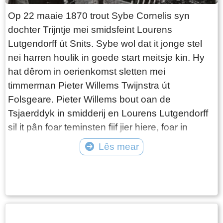
Freerk wennet oant likernôch 1795 yn it doarp.
Op 22 maaie 1870 trout Sybe Cornelis syn
Nei 1800 komt Bauke Jans, master timmerman
dochter Trijntje mei smidsfeint Lourens
út Ysbrechtum, nei it doarp foar reparaasjes
Lutgendorff út Snits. Sybe wol dat it jonge stel
oan’e tsjerke.Hy ferstjert yn 1808 en it doarp
nei harren houlik in goede start meitsje kin. Hy
moat wer op syk nei in oare timmerman.
hat dêrom in oerienkomst sletten mei
timmerman Pieter Willems Twijnstra út
Folsgeare. Pieter Willems bout oan de
Tsjaerddyk in smidderij en Lourens Lutgendorff
sil it pân foar teminsten fiif jier hiere, foar in
bedrach fan fl 169 yn it jier. Sybe Corenelis
Lês mear
Nijdam stiet, as eigner fan in skipmakkerij yn
Tekst: © Wytske Heida Foto: © uitg. van der Meulen bv Sneek
Snits, foar it jonge stel garant. Lourens en
Trijntje fêstigje harren neffens plan nei harren
houlik oan’e Tsjaerddyk. Lourens Lutgendorff is
in tige eigensinnich persoan en hy hat al gau