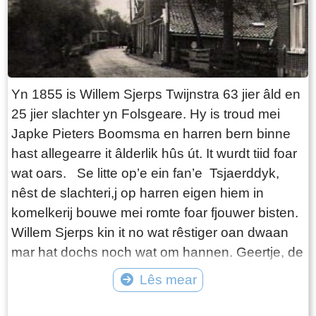
foarsjoen. Dit feit is sa earnstich, dat de bou
gund wurdt oan’e twadde op’e list, timmerman
Walsmeer út Wûns. De nij te bouwen skoalle
komt foar de âlde skoalle oer te stean. Lyk as by
de earste skoalle mei it net ta skea fan in stik
Yn 1855 is Willem Sjerps Twijnstra 63 jier âld en
greide gean en dêrfoar sil it lêste trochrinnende
25 jier slachter yn Folsgeare. Hy is troud mei
stik Tsjaerdfeart dempt wurde. De earste stien
Japke Pieters Boomsma en harren bern binne
wurdt lein op 22 oktober 1886 troch H.E.
hast allegearre it âlderlik hûs út. It wurdt tiid foar
Gravenmeijer, de soan fan’e foarsitter. Op 20
wat oars. Se litte op’e ein fan’e Tsjaerddyk,
april 1887 wurdt de skoalle iepene. It tydlik
nêst de slachteri,j op harren eigen hiem in
oanstelde haad fan’e kristlike skoalle, J.
komelkerij bouwe mei romte foar fjouwer bisten.
Wielinga út Gauw, wurdt no ferfongen troch de
Willem Sjerps kin it no wat rêstiger oan dwaan
earste ûnderwizer oan’e nije skoalle, Johannes
mar hat dochs noch wat om hannen. Geertje, de
Steenbergen út Wommels.
jongste dochter, wennet by harren yn en wurdt
Lês mear
mantelsoarchster. It wurdt in wenhûs mei in foar-
Tekst: © Foto: © dbfolsgeare
en efterkeamer, in souder en in apart steande