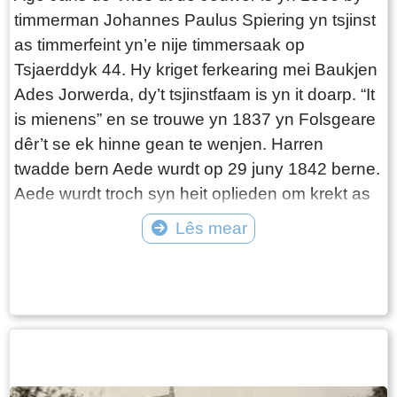
timmerman Johannes Paulus Spiering yn tsjinst
as timmerfeint yn’e nije timmersaak op
Tsjaerddyk 44. Hy kriget ferkearing mei Baukjen
Ades Jorwerda, dy’t tsjinstfaam is yn it doarp. “It
is mienens” en se trouwe yn 1837 yn Folsgeare
dêr’t se ek hinne gean te wenjen. Harren
twadde bern Aede wurdt op 29 juny 1842 berne.
Aede wurdt troch syn heit oplieden om krekt as
him timmerfeint te wurden. Hy groeit goed en flot
Lês mear
op en leart lêzen en skriuwen op’e nije skoalle.
Tekst: © Wytske Heida Foto: © Wytske Heida
Yn 1852 ferhuzet de húshâlding nei Easthim. As
Aede 18 jier âld is, ferstjert syn heit, noch mar 53
jier âld. Aede is no as âldste soan ynienen
gesinshaad en moat de kost fertsjinje foar de
húshâlding. Syn takomstplannen wurde hjirtroch
útsteld mar útstel betsjut gjin ôfstel. Als hy 34 jier