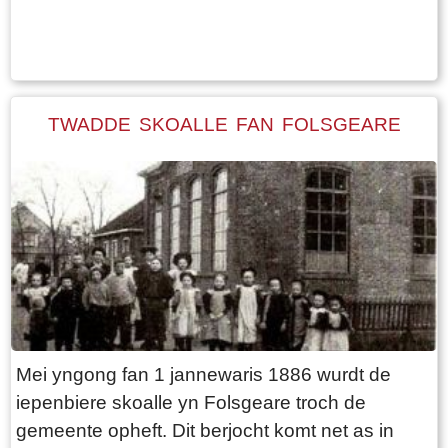
Tekst: © Wytske Heida Foto: © Uitgeverij van der Meulen bv Sneek
moat. Nei in lange gearkomste beslute se dat it
bêste plak foar in skoalle oan’e noardeastkant
fan’e tsjerke is. De yngong fan’e skoalle soe dan
oan de Skeender komme te lizzen. Der komt
TWADDE SKOALLE FAN FOLSGEARE
tsjinstân, foaral om’t de skoalle dan bûten it
doarp komt te stean en dat de boer fan’e
pastorije buorkerij in stik greide kwyt rekket. In
pear jier letter komme de tsjerkfâden wer
byelkoar, no mei it plan om de grêft oan’e
súdkant fan’e tsjerke te dimpen en dêr de
skoalle te bouwen. De skoalle stiet tichter by it
doarp en it kostet de boer gjin greide. Dit plan
wurdt oannommen. De terpgrûn fan it “Tsjerke
Mei yngong fan 1 jannewaris 1886 wurdt de
pôltsje” is fan te grutte wearde om der in grêft
iepenbiere skoalle yn Folsgeare troch de
mei te dimpen, der wurdt grûn fan earne oars
gemeente opheft. Dit berjocht komt net as in
oanfierd. Foar de finansiering geane se mei in