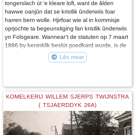
tongerslach út ‘e kleare loft, want de âlden
yntekenlist by de doarren del en dêrnêst lient de
hawwe oanjûn dat se kristlik ûnderwiis foar
tsjerke fl 1000,- fan Jelle Douwes Bouma dy’t
harren bern wolle. Hjirfoar wie al in kommisje
boer op Bons is.
oprjochte ta begeunstiging fan kristlik ûnderwiis
yn Folsgeare. Wannear’t de statuten op 7 maart
1886 by keninklik beslút goedkard wurde, is de
feriening in útmakke saak. Yn septimber 1886
Lês mear
komt it bestjoer wer by elkoar De foarsitter
Tekst: © Wytske Heida Foto: © DB Folsgeare
dûmny E. C. Gravenmeijer iepenet de
gearkomste mei gebed. Op de wurklist stiet as
wichtichste punt: de bou fan’e nije skoalle. Op
de oanbesteging binne fjirtjin ynskriuwingen yn
KOMELKERIJ WILLEM SJERPS TWIJNSTRA
kaam. De leechste ynskriuwing is dy fan
( TSJAERDDYK 26A)
timmerman Asma út Heech en de bou sil him
gund wurde, oant der immen opmerkt: “Is hy net
Roomsk? ”. Dan falt der in stilte, dit hiene se net