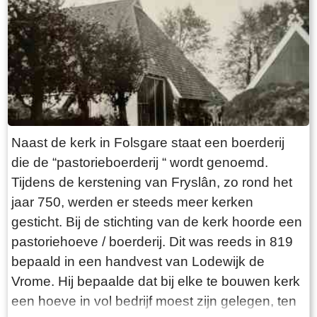
is, is hy wer frij om syn libben op te pakken. Hy
trout mei de 20 jierrige Marijke Zandstra en se
komme yn Folsgeare op it Streekje te wenjen
dêr’t hy as timmerfeint begjint by Auke van der
Velde. Yn 1877 ferhúzje se nei Hichtum dêr’t
Age Aedes berne wurdt. Nei syn berte geane se
yn 1879 wer werom nei Folsgeare. Aede de
Naast de kerk in Folsgare staat een boerderij
Vries keapet yn 1879 de westlike helte fan it
die de “pastorieboerderij “ wordt genoemd.
perseel fan’e eardere slachterij / bakkerij
Tijdens de kerstening van Fryslân, zo rond het
(kadaster nû 713). Op dit perseel stiet it âlde
jaar 750, werden er steeds meer kerken
bûthús fan’e slachterij en hjiryn begjint hy syn
gesticht. Bij de stichting van de kerk hoorde een
klusbedriuw. Hy moat lykwols fan’e grûn ôf
pastoriehoeve / boerderij. Dit was reeds in 819
begjinne mar kriget û.o.wurk oan’e tsjerke, toer
bepaald in een handvest van Lodewijk de
en de tsjerkehuzen fan’e tsjerkfâden taskikt. Nei
Vrome. Hij bepaalde dat bij elke te bouwen kerk
in pear jier giet it goed mei it bedriuw en hy bout
een hoeve in vol bedrijf moest zijn gelegen, ten
der om 1880/1881 hinne in wenhûs foar