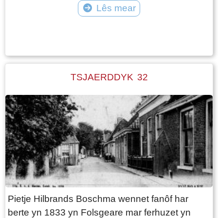
behoeve van het onderhoud van de pastoor.
Lês mear
(Tsjaerddyk 28).
Het onderhoud van het pastoriegebouw in het
Tekst: © Wytske Heida Foto: © Harmen Wiersma
algemeen, evenals van de kerk en toren, werd
uit de kerkgoederen (patroons goederen)
bekostigd. Vaak was de pastoor naast priester
ook boer en zeker in Fryslân kwam het ook
TSJAERDDYK 32
vaak voor dat hij een vrouw en kinderen had. In
Folsgare ligt de pastorieboerderij naast de
huidige kerk. In 1511 is hij 48 pondemaat groot,
wat duidt op een welgestelde parochie. Het land
dat bij de boerderij hoort, ligt in de Nieuwlander
polder ten noorden van de hoeve en in latere tijd
zal het land in het Marlân ten zuiden van de
Tsjaerddyk er aan toegevoegd worden. In 1511
is het land verdeeld in ‘Grasland, Hoijland en
Pietje Hilbrands Boschma wennet fanôf har
Saedland’. Het ‘Grasland’ ligt tussen de
berte yn 1833 yn Folsgeare mar ferhuzet yn