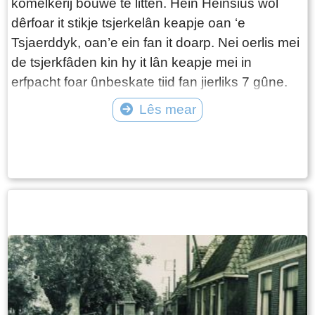
komelkerij bouwe te litten. Hein Heinsius wol
dêrfoar it stikje tsjerkelân keapje oan ‘e
Tsjaerddyk, oan’e ein fan it doarp. Nei oerlis mei
de tsjerkfâden kin hy it lân keapje mei in
erfpacht foar ûnbeskate tiid fan jierliks 7 gûne.
Yn 1905 hat de gemeente nije regels foar it
Lês mear
bouwen en ferbouwen ynfierd. Hein Heinsius is
Tekst: © Wytske Heida Foto: © DB Folsgeare
de earste út Folsgeare dy’t yn maart 1905 in bou
oanfraach yntsjinje moat foar it bouwen fan in
hûs. Al daliks by de bou fan it hûs tsjinnet hy yn
augustus 1905 ek in bou oanfraach yn foar in
feestalling en in heaberch. Feike en Sytske
hierden in part fan’e buorkerij dêr’t no Siep van
der Velde wennet ( Tsjaerddyk 44). Se ferhúzje
yn 1906 mei harren trije bern nei it nije pân. Hjir
wurde noch ris trije bern berne.