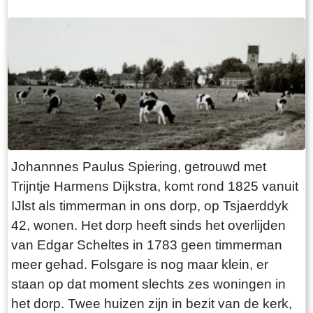
spul mei de tsjerkfâden en oare minsken yn it
doarp. Nei fiif jier hat Lourens Lutgendorff it dan
ek wol besjoen yn Folsgeare en keapet hy de
smidderij fan Ynte Roode yn Makkum.
Timmerman Pieter Willems Twijnstra giet fuort út
Folsgeare en wurdt boer yn Abbegea. Hy wol ôf
fan’e smidderij en set de saak te keap.
Hendriekus Monkel, stedsomropper út Snits,
bringt in bod út fan fl 1661, - . Dit bod wurdt
Johannnes Paulus Spiering, getrouwd met
ôfwezen en it pân wurdt út de ferkeap helle. Nei
Trijntje Harmens Dijkstra, komt rond 1825 vanuit
it fertrek fan Lourens Lutgendorff yn maaie
IJlst als timmerman in ons dorp, op Tsjaerddyk
1875, komt Albert de Hond as nije hierder yn it
42, wonen. Het dorp heeft sinds het overlijden
bedriuwspân foar in termyn fan twa jier. Hy
van Edgar Scheltes in 1783 geen timmerman
betellet in oansjenlik leger hierbedrach fan fl
meer gehad. Folsgare is nog maar klein, er
140, - yn it jier. Twijnstra wol dochs fan it pân ôf
staan op dat moment slechts zes woningen in
en yn 1876 komt it wer te keap. Petrus Jentjes
het dorp. Twee huizen zijn in bezit van de kerk,