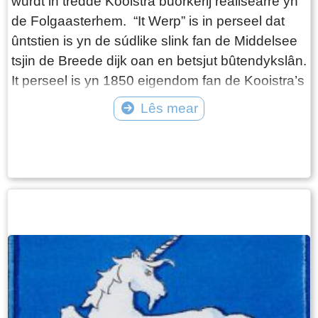
wurdt in tredde Kooistra buorkerij realisearre yn
de Folgaasterhem. “It Werp” is in perseel dat
ûntstien is yn de súdlike slink fan de Middelsee
tsjin de Breede dijk oan en betsjut bûtendykslân.
It perseel is yn 1850 eigendom fan de Kooistra’s
wurden mei de keap fan de buorkerij op
Lês mear
Suderbuorren (Easthimmerwei 23). Sipke
Tekst: © Wytske Heida Foto: © archief db Folsgare
Simons Kooistra is troud mei Trijntje van
Wijngaarden. Hja wenje op de buorkerij
Scheender state en wolle it rêstiger oan dwaan.
Hja meitsje plak foar harren soan Sije Simons
Kooistra en Antje Gerbrandy út Boazum. Sije en
Antje ha besletten om yn maaie 1911 te
trouwen. Sipke en Trijntje ferhúzje nei de
Skeender 2. Sije en Antje wurde de nije
generaasje Kooistra’s op Scheender State. Sije