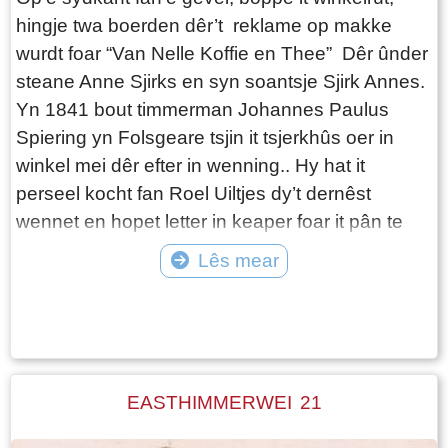
hingje twa boerden dêr’t reklame op makke
wurdt foar “Van Nelle Koffie en Thee” Dêr ûnder
steane Anne Sjirks en syn soantsje Sjirk Annes.
Yn 1841 bout timmerman Johannes Paulus
Spiering yn Folsgeare tsjin it tsjerkhûs oer in
winkel mei dêr efter in wenning.. Hy hat it
perseel kocht fan Roel Uiltjes dy’t dernêst
wennet en hopet letter in keaper foar it pân te
finen. As it pân klear is, hiere Kornelis Sjerps
Lês mear
Piersma en syn frou Hjebbeltje Sjoerds Sjaarda
Tekst: © Wytske Heida Foto: © bd folsgare
de winkel. Kornelis wurket as arbeider en syn
frou Hjebbeltje docht de winkel en de
húshâlding. Kornelis en Hjebbeltje hawwe de
saken goed foar inoar en keapje yn 1843 de
EASTHIMMERWEI 21
saak fan Johannes Spiering. De winkel rint
goed, sadat Kornelis ophâldt mei syn wurk by