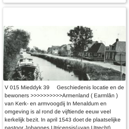
de eenhoorn een in deze positie een evenknie
heeft in het Lam Gods in het dorpswapen van
Berlikum. Dit Lam ligt in de dakgoot van een
kerkgebouw en ziet, evenals de eenhoorn, om.
Twee wapens en vlaggen, die een beeld dragen
dat aan elkaar gelijk is. Beiden zijn een beeld
van Christus. In het wapen van Berlikum is dat
duidelijker dan in het Menaldumadeelse wapen.
Want het Lam draagt een kruisvlag. In het
ontwerp dorpswapen Menaldum zien we de
liggende en omziende eenhoorn in de bovenste
V 015 Mieddyk 39 Geschiedenis locatie en de
helft van het schild. Net als in het voormalige
bewoners >>>>>>>>>>Armenland ( Earmlân )
gemeentewapen in blauw. De deling van het
van Kerk- en armvoogdij In Menaldum en
schild laat ons kantelen zien. Deze zijn een
omgeving is al rond de vijftiende eeuw veel
herinnering aan de versterkte huizen (stinzen en
kerkelijk bezit. In april 1543 doet de plaatselijke
states) die in en rondom Menaldum hebben
pastoor Johannes Utricensis(=van Utrecht)