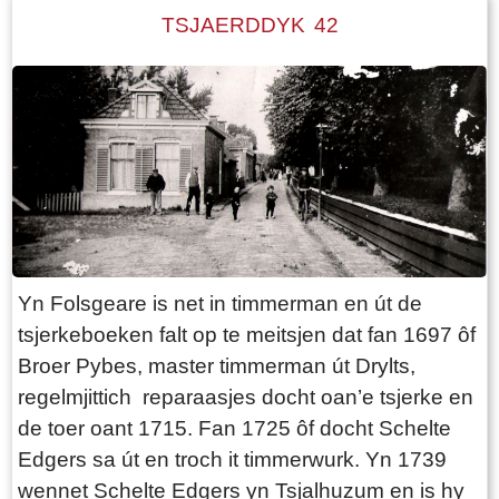
Douwe Lucas in stikje grûn fan de tsjerkfâden.
TSJAERDDYK 42
Scheender state doe’t syn heit noch libbe. Foar
De grûn is in part fan it ‘Tsjerkepôltsje’ tsjin de
him sil der net in soad feroarje. De jongste soan
tsjerke oer. Dit perseel wie nei de ôfbraak fan it
Gabe Sipkes moat wachtsje oant 1885 ear’t hy
pastoarshûs/pastory net beboud. Meidat de
oanspraak meitsje kin op syn erfdiel.
tsjerke fanwege de bou fan’e nije tsjerke ferlet
fan jild hie, koe Douwe Lucas dêr in stikje fan
keapje. Lykwols waard it ‘Tsjerpôltsje’ jierren
letter ‘Piers pôltsje’ neamd. Pier Cnossen kaam
om 1940 hinne te wenjen op Tsjaerddyk 38. Hy
liet syn stikmannich kij weidzje op dit stikje grûn.
Yn Folsgeare is net in timmerman en út de
Douwe Lucas lit hjir yn 1876 in hûs bouwe troch
tsjerkeboeken falt op te meitsjen dat fan 1697 ôf
syn buorman, timmerman Gerrit Monsma. As it
Broer Pybes, master timmerman út Drylts,
hûs klear is, ferhúzje Douwe en Tjitske mei de
regelmjittich reparaasjes docht oan’e tsjerke en
noch ynwenjende bern Akke Douwes en Hindrik
de toer oant 1715. Fan 1725 ôf docht Schelte
Sweering, tegearre mei harren help yn’e
Edgers sa út en troch it timmerwurk. Yn 1739
húshâlding Akke Hendriks Ykema, nei harren
wennet Schelte Edgers yn Tsjalhuzum en is hy