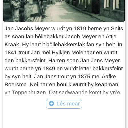
Jan Jacobs Meyer wurdt yn 1819 berne yn Snits
as soan fan bôllebakker Jacob Meyer en Attje
Kraak. Hy leart it bôllebakkersfak fan syn heit. In
1841 trout Jan mei Hylkjen Molenaar en wurdt
dan bakkersfeint. Harren soan Jan Jans Meyer
wurdt berne yn 1849 en wurdt letter bakkersfeint
by syn heit. Jan Jans trout yn 1875 mei Aafke
Boersma. Nei harren houlik wurdt hy keapman
yn Toppenhuzen. Dat sadwaande komt hy yn’e
doarpen om Snits hinne en heart hy fan Hessel
Lês mear
Rintjes Boschma, boer oan’e Tsjaerddyk (31),
Tekst: © Foto: © archief db folsgeare
dat dizze yn it doarp de earder slachterij fan
Willem Sjerps Twijnstra kocht hat. Hessel Rintjes