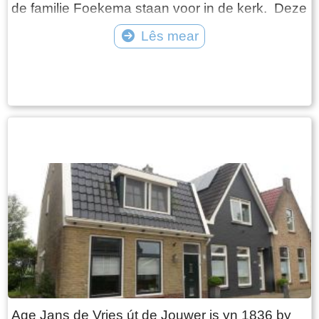
de familie Foekema staan voor in de kerk. Deze
beide families speelden een belangrijke rol in en
Lês mear
rond het dorp in de 15 eeuw. Via de code komt u
Tekst: © wytskeheida2547 Foto: © db folsgeare
terecht bij de vensters met betrekking tot de
kerk.Op de foto de kerk en toren met klimmer in
de jaren ‘30.
Age Jans de Vries út de Jouwer is yn 1836 by