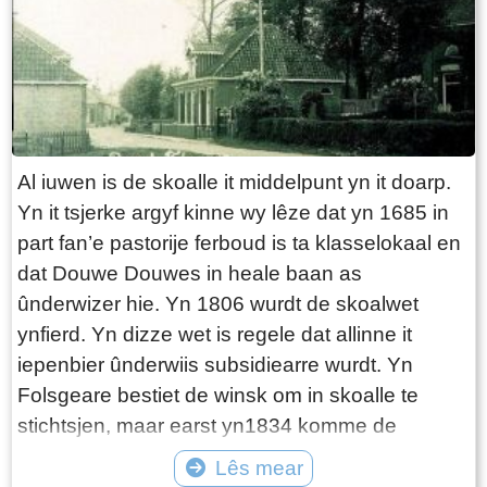
Hinke Rinkes Reitsma en har man Albert Jans
Twijnstra ervje it hûs yn 1903 en wolle it
ferkeapje. Yn novimber 1904 keapet Rients
Hiddes Frankena it hûs, mar it komt pas frij yn
1905.
Al iuwen is de skoalle it middelpunt yn it doarp.
Yn it tsjerke argyf kinne wy lêze dat yn 1685 in
part fan’e pastorije ferboud is ta klasselokaal en
dat Douwe Douwes in heale baan as
ûnderwizer hie. Yn 1806 wurdt de skoalwet
ynfierd. Yn dizze wet is regele dat allinne it
iepenbier ûnderwiis subsidiearre wurdt. Yn
Folsgeare bestiet de winsk om in skoalle te
stichtsjen, maar earst yn1834 komme de
tsjerkfâden by elkoar om te praten oer de fraach
Lês mear
wêr’t dizze iepenbiere skoalle stean komme