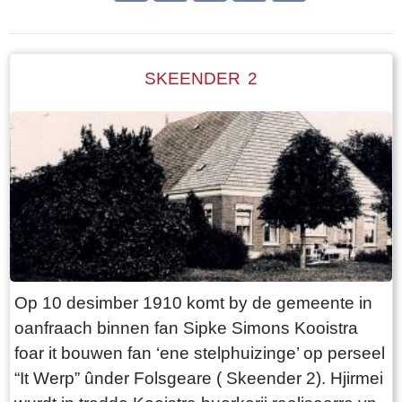
SKEENDER 2
Op 10 desimber 1910 komt by de gemeente in
oanfraach binnen fan Sipke Simons Kooistra
foar it bouwen fan ‘ene stelphuizinge’ op perseel
“It Werp” ûnder Folsgeare ( Skeender 2). Hjirmei