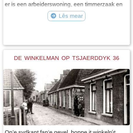
Greydanus, bouboer yn Easthim, wurdt foar fl
er is een arbeiderswoning, een timmerzaak en
1740, - de nije eigner.
verder zijn er nog twee koemelkers. De
Lês mear
timmerzaak heeft te weinig ruimte en in 1836
Tekst: © wytskeheida2547 Foto: © wytskeheida2547
bouwt Spiering een huis met timmerschuur op
Tsjaerddyk 44. Het wordt met erfpacht gebouwd
op een stuk land dat eigendom is van de
pastorie, genaamd de Baetwe. Op dit perceel is
DE WINKELMAN OP TSJAERDDYK 36
de latere Garastrjitte aangelegd. J.P.Spiering
overlijdt in 1849 en Pieter Willems Twijnstra, een
vrijgezelle slagerszoon uit Abbega, volgt hem
als timmerman op.
Op’e sydkant fan‘e gevel, boppe it winkelrút,